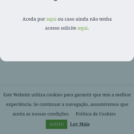
Aceda por
aqui
ou caso ainda não tenha
© 2020-
2026. Balcão Express | Todos os direitos reservados |
acesso solicite
aqui
.
Desenvolvido por
Facebook
LinkedIn
YouTube
Este Website utiliza cookies para garantir que tem a melhor
experiência. Se continuar a navegação, assumiremos que
aceita as nossas condições.
Política de Cookies
Ler Mais
ACEITO