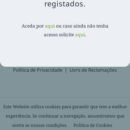
registados.
Aceda por
aqui
ou caso ainda não tenha acesso
solicite
aqui
.
Aceda por
aqui
ou caso ainda não tenha
acesso solicite
aqui
.
Recuperar Password
Suporte
Política de Privacidade
Livro de Reclamações
© 2020-
2026. Balcão Express | Todos os direitos reservados |
Este Website utiliza cookies para garantir que tem a melhor
Desenvolvido por
experiência. Se continuar a navegação, assumiremos que
aceita as nossas condições.
Política de Cookies
Facebook
LinkedIn
YouTube