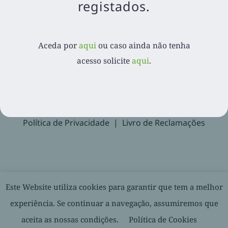
registados.
Aceda por
aqui
ou caso ainda não tenha acesso
solicite
aqui
.
Aceda por
aqui
ou caso ainda não tenha
acesso solicite
aqui
.
Recuperar Password
Suporte
Política de Privacidade
Livro de Reclamações
© 2020-
2026. Balcão Express | Todos os direitos reservados |
Este Website utiliza cookies para garantir que tem a melhor
Desenvolvido por
experiência. Se continuar a navegação, assumiremos que
aceita as nossas condições.
Política de Cookies
Facebook
LinkedIn
YouTube