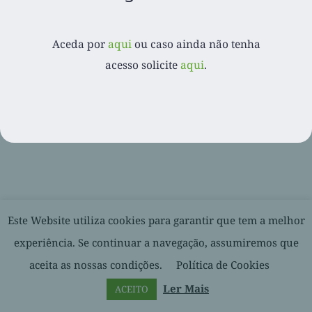
Aceda por
aqui
ou caso ainda não tenha
© 2020-
2026. Balcão Express | Todos os direitos reservados |
acesso solicite
aqui
.
Desenvolvido por
Facebook
LinkedIn
YouTube
Este Website utiliza cookies para garantir que tem a melhor
experiência. Se continuar a navegação, assumiremos que
aceita as nossas condições.
Política de Cookies
Ler Mais
ACEITO