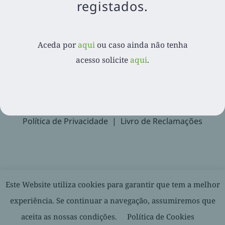
registados.
Aceda por
aqui
ou caso ainda não tenha acesso
solicite
aqui
.
Aceda por
aqui
ou caso ainda não tenha
acesso solicite
aqui
.
Recuperar Password
Suporte
Política de Privacidade
Livro de Reclamações
© 2020-
2026. Balcão Express | Todos os direitos reservados |
Este Website utiliza cookies para garantir que tem a melhor
Desenvolvido por
experiência. Se continuar a navegação, assumiremos que
aceita as nossas condições.
Política de Cookies
Facebook
LinkedIn
YouTube