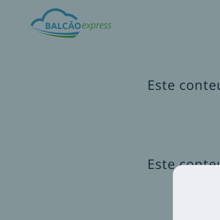
Skip
to
content
Este conte
Este conte