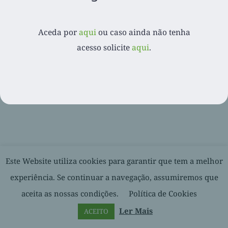
Aceda por
aqui
ou caso ainda não tenha
© 2020-
2026. Balcão Express | Todos os direitos reservados |
acesso solicite
aqui
.
Desenvolvido por
Facebook
LinkedIn
YouTube
Este Website utiliza cookies para garantir que tem a melhor
experiência. Se continuar a navegação, assumiremos que
aceita as nossas condições.
Política de Cookies
Ler Mais
ACEITO