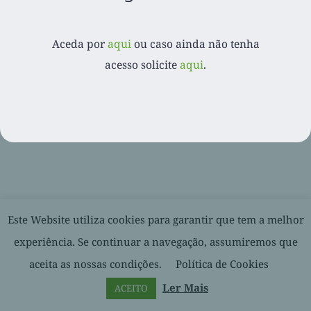
Aceda por
aqui
ou caso ainda não tenha
© 2020-
2026. Balcão Express | Todos os direitos reservados |
acesso solicite
aqui
.
Desenvolvido por
Facebook
LinkedIn
YouTube
Este Website utiliza cookies para garantir que tem a melhor
experiência. Se continuar a navegação, assumiremos que
aceita as nossas condições.
Política de Cookies
Ler Mais
ACEITO