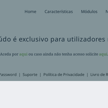
Home
Características
Módulos
N
údo é exclusivo para utilizadores 
Aceda por
aqui
ou caso ainda não tenha acesso solicite
aqui
Password
Suporte
Política de Privacidade
Livro de 
 2020-
2026. Balcão Express | Todos os direitos reservados | Desenvolvido por
Facebook
LinkedIn
YouTube