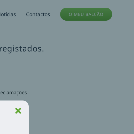
otícias
Contactos
O MEU BALCÃO
registados.
.
Reclamações