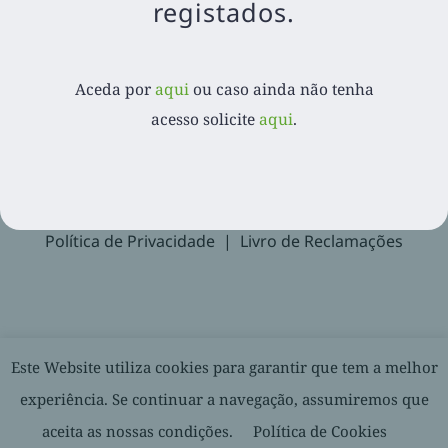
registados.
Aceda por
aqui
ou caso ainda não tenha acesso
solicite
aqui
.
Aceda por
aqui
ou caso ainda não tenha
acesso solicite
aqui
.
Recuperar Password
Suporte
Política de Privacidade
Livro de Reclamações
© 2020-
2026. Balcão Express | Todos os direitos reservados |
Este Website utiliza cookies para garantir que tem a melhor
Desenvolvido por
experiência. Se continuar a navegação, assumiremos que
aceita as nossas condições.
Política de Cookies
Facebook
LinkedIn
YouTube