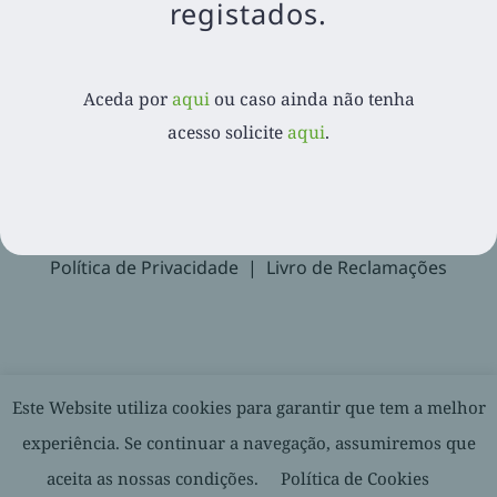
registados.
Aceda por
aqui
ou caso ainda não tenha acesso
solicite
aqui
.
Aceda por
aqui
ou caso ainda não tenha
acesso solicite
aqui
.
Recuperar Password
Suporte
Política de Privacidade
Livro de Reclamações
© 2020-
2026. Balcão Express | Todos os direitos reservados |
Este Website utiliza cookies para garantir que tem a melhor
Desenvolvido por
experiência. Se continuar a navegação, assumiremos que
aceita as nossas condições.
Política de Cookies
Facebook
LinkedIn
YouTube