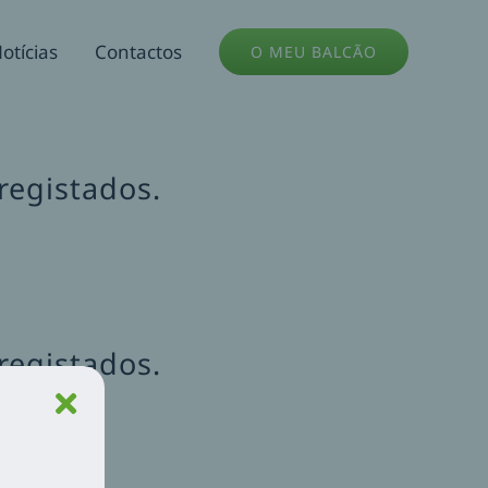
otícias
Contactos
O MEU BALCÃO
registados.
.
registados.
.