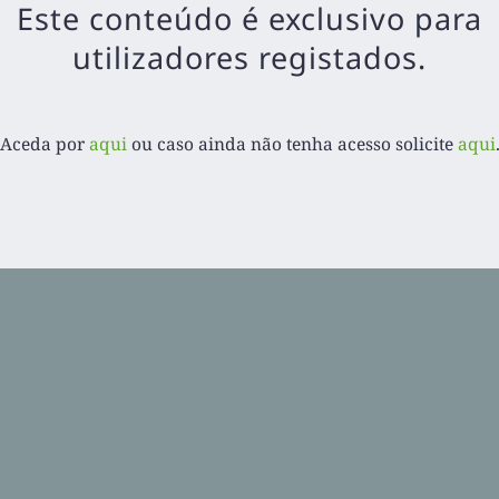
Este conteúdo é exclusivo para
Password
Suporte
Política de Privacidade
Livro de 
utilizadores registados.
 2020-
2026. Balcão Express | Todos os direitos reservados | Desenvolvido por
Aceda por
aqui
ou caso ainda não tenha acesso solicite
aqui
Facebook
LinkedIn
YouTube