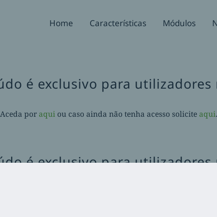
Home
Características
Módulos
N
údo é exclusivo para utilizadores 
Aceda por
aqui
ou caso ainda não tenha acesso solicite
aqui
údo é exclusivo para utilizadores 
Aceda por
aqui
ou caso ainda não tenha acesso solicite
aqui