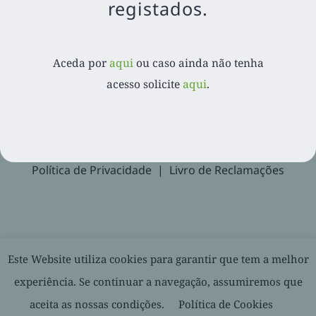
registados.
Aceda por
aqui
ou caso ainda não tenha acesso
solicite
aqui
.
Aceda por
aqui
ou caso ainda não tenha
acesso solicite
aqui
.
Recuperar Password
Suporte
Política de Privacidade
Livro de Reclamações
© 2020-
2026. Balcão Express | Todos os direitos reservados |
Este Website utiliza cookies para garantir que tem a melhor
Desenvolvido por
experiência. Se continuar a navegação, assumiremos que
aceita as nossas condições.
Política de Cookies
Facebook
LinkedIn
YouTube