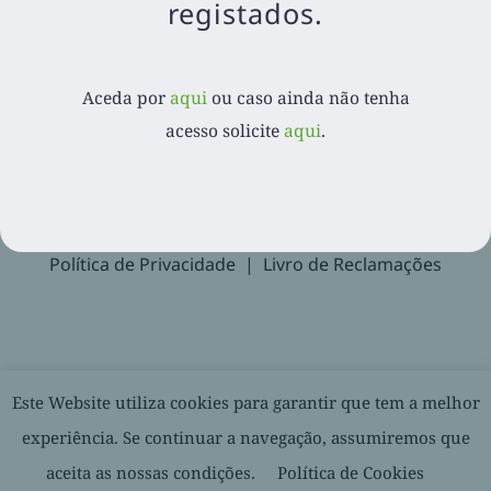
registados.
Aceda por
aqui
ou caso ainda não tenha acesso
solicite
aqui
.
Aceda por
aqui
ou caso ainda não tenha
acesso solicite
aqui
.
Recuperar Password
Suporte
Política de Privacidade
Livro de Reclamações
© 2020-
2026. Balcão Express | Todos os direitos reservados |
Este Website utiliza cookies para garantir que tem a melhor
Desenvolvido por
experiência. Se continuar a navegação, assumiremos que
aceita as nossas condições.
Política de Cookies
Facebook
LinkedIn
YouTube