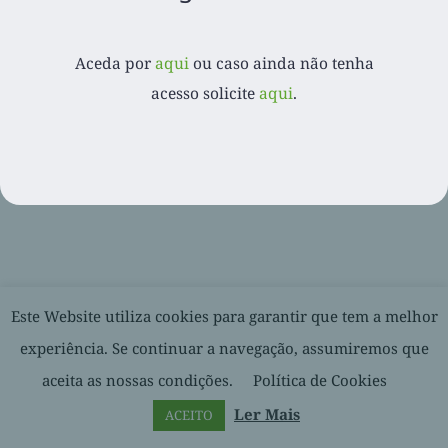
Aceda por
aqui
ou caso ainda não tenha
© 2020-
2026. Balcão Express | Todos os direitos reservados |
acesso solicite
aqui
.
Desenvolvido por
Facebook
LinkedIn
YouTube
Este Website utiliza cookies para garantir que tem a melhor
experiência. Se continuar a navegação, assumiremos que
aceita as nossas condições.
Política de Cookies
Ler Mais
ACEITO