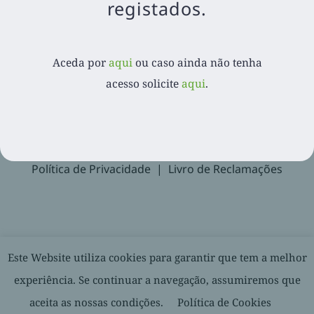
registados.
Aceda por
aqui
ou caso ainda não tenha acesso
solicite
aqui
.
Aceda por
aqui
ou caso ainda não tenha
acesso solicite
aqui
.
Recuperar Password
Suporte
Política de Privacidade
Livro de Reclamações
© 2020-
2026. Balcão Express | Todos os direitos reservados |
Este Website utiliza cookies para garantir que tem a melhor
Desenvolvido por
experiência. Se continuar a navegação, assumiremos que
aceita as nossas condições.
Política de Cookies
Facebook
LinkedIn
YouTube