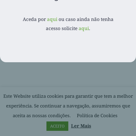
Aceda por
aqui
ou caso ainda não tenha
© 2020-
2026. Balcão Express | Todos os direitos reservados |
acesso solicite
aqui
.
Desenvolvido por
Facebook
LinkedIn
YouTube
Este Website utiliza cookies para garantir que tem a melhor
experiência. Se continuar a navegação, assumiremos que
aceita as nossas condições.
Política de Cookies
Ler Mais
ACEITO