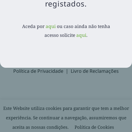
registados.
Aceda por
aqui
ou caso ainda não tenha acesso
solicite
aqui
.
Aceda por
aqui
ou caso ainda não tenha
acesso solicite
aqui
.
Recuperar Password
Suporte
Política de Privacidade
Livro de Reclamações
© 2020-
2026. Balcão Express | Todos os direitos reservados |
Este Website utiliza cookies para garantir que tem a melhor
Desenvolvido por
experiência. Se continuar a navegação, assumiremos que
aceita as nossas condições.
Política de Cookies
Facebook
LinkedIn
YouTube