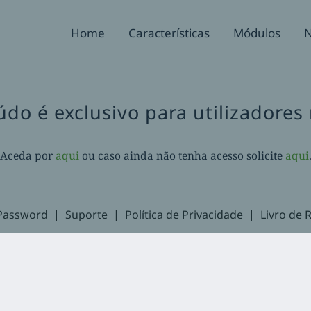
Home
Características
Módulos
N
údo é exclusivo para utilizadores 
Aceda por
aqui
ou caso ainda não tenha acesso solicite
aqui
Password
Suporte
Política de Privacidade
Livro de 
 2020-
2026. Balcão Express | Todos os direitos reservados | Desenvolvido por
Facebook
LinkedIn
YouTube