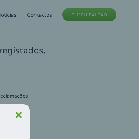
otícias
Contactos
O MEU BALCÃO
registados.
.
Reclamações